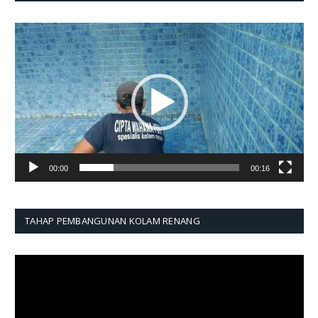
Pemutar
Video
00:00
00:16
TAHAP PEMBANGUNAN KOLAM RENANG
Pemutar
Video