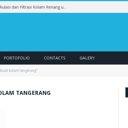
Pentingnya Pengujian Sistem Sirkulasi dan Filtrasi Kolam Renang untuk Menjaga Kualitas Air
PORTOFOLIO
CONTACTS
GALERY
mbuat kolam tangerang"
KOLAM TANGERANG