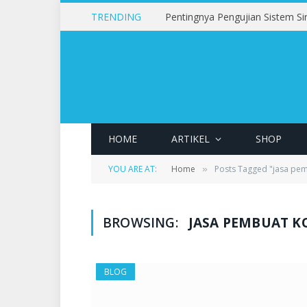
TRENDING
HOME
ARTIKEL
SHOP
YOU ARE AT:
Home
Posts Tagged "jasa pe
»
BROWSING:
JASA PEMBUAT 
BLOG