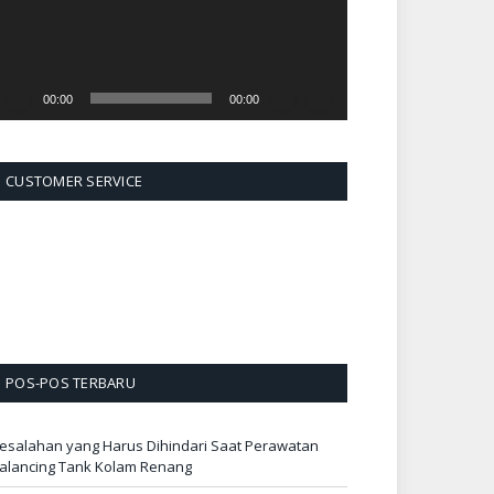
00:00
00:00
CUSTOMER SERVICE
POS-POS TERBARU
esalahan yang Harus Dihindari Saat Perawatan
alancing Tank Kolam Renang