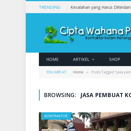
TRENDING
HOME
ARTIKEL
SHOP
YOU ARE AT:
Home
Posts Tagged "jasa pem
»
BROWSING:
JASA PEMBUAT K
KONTRAKTOR