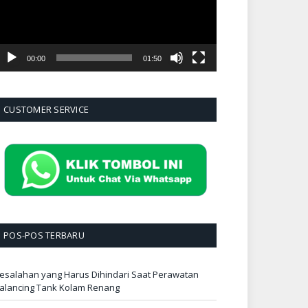
00:00
01:50
CUSTOMER SERVICE
POS-POS TERBARU
esalahan yang Harus Dihindari Saat Perawatan
alancing Tank Kolam Renang