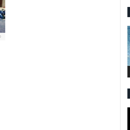
P
V
0
P
V