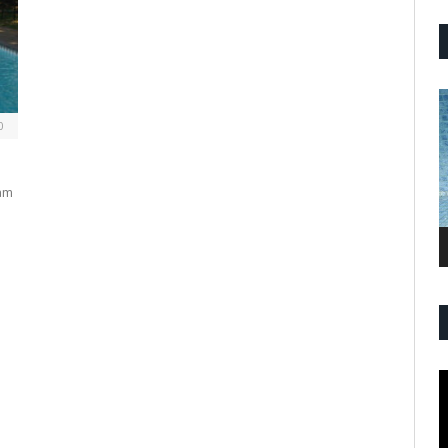
P
V
0
am
P
V