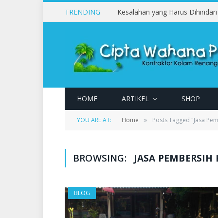
TRENDING
HOME
ARTIKEL
SHOP
YOU ARE AT:
Home
Posts Tagged "Jasa Pe
»
BROWSING:
JASA PEMBERSIH
BLOG