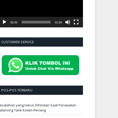
00:00
01:50
CUSTOMER SERVICE
POS-POS TERBARU
esalahan yang Harus Dihindari Saat Perawatan
alancing Tank Kolam Renang