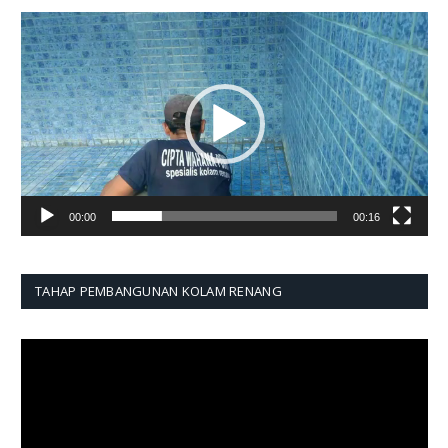
Pemutar
Video
00:00
00:16
TAHAP PEMBANGUNAN KOLAM RENANG
Pemutar
Video