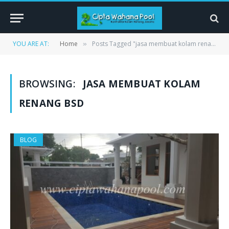
YOU ARE AT:
Home
Posts Tagged "jasa membuat kolam renang bsd"
»
BROWSING:
JASA MEMBUAT KOLAM
RENANG BSD
BLOG