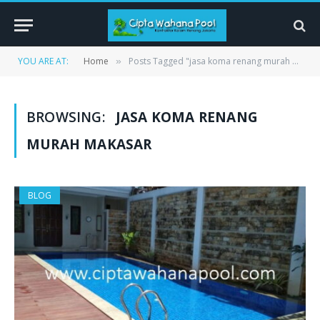
YOU ARE AT:
Home
Posts Tagged "jasa koma renang murah makasar"
»
BROWSING:
JASA KOMA RENANG
MURAH MAKASAR
BLOG