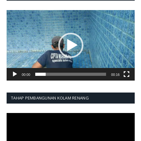
Pemutar
Video
00:00
00:16
TAHAP PEMBANGUNAN KOLAM RENANG
Pemutar
Video