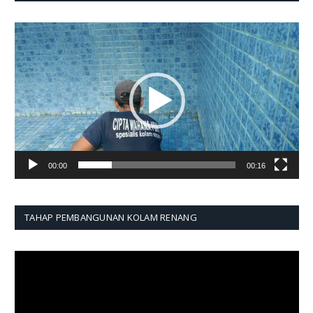
Pemutar
Video
00:00
00:16
TAHAP PEMBANGUNAN KOLAM RENANG
Pemutar
Video