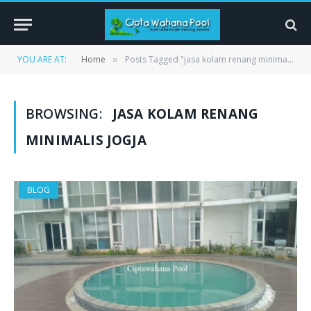
YOU ARE AT:
Home
Posts Tagged "jasa kolam renang minimalis Jogja"
»
BROWSING:
JASA KOLAM RENANG
MINIMALIS JOGJA
BLOG