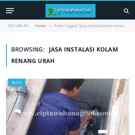
YOU ARE AT:
Home
Posts Tagged "jasa instalasi kolam renang urah"
»
BROWSING:
JASA INSTALASI KOLAM
RENANG URAH
BLOG