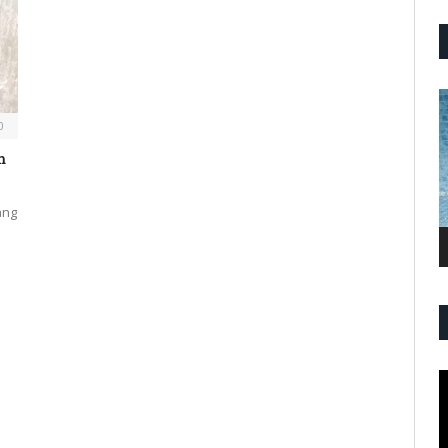
P
V
0
m
ang
a
P
V