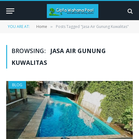
YOU ARE AT:
Home
Posts Tagged "Jasa Air Gunung Kuwalitas"
»
BROWSING:
JASA AIR GUNUNG
KUWALITAS
BLOG