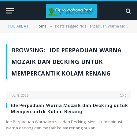
YOU ARE AT:
Home
Posts Tagged "Ide Perpaduan Warna Mozaik dan Decking untuk Mempercantik Kolam Renang"
»
BROWSING:
IDE PERPADUAN WARNA
MOZAIK DAN DECKING UNTUK
MEMPERCANTIK KOLAM RENANG
JULI 8, 2026
0
Ide Perpaduan Warna Mozaik dan Decking untuk
Mempercantik Kolam Renang
Ide Perpaduan Warna Mozaik dan Decking. Memilih kombinasi
warna decking dan mozaik kolam renang bukan…