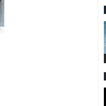
P
V
0
P
V