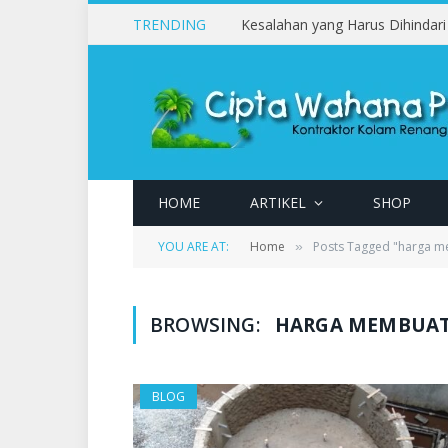
TRENDING
HOME
ARTIKEL
SHOP
YOU ARE AT:
Home
Posts Tagged "harga m
»
BROWSING:
HARGA MEMBUAT
BLOG