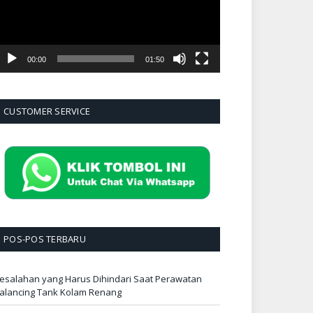
00:00
01:50
CUSTOMER SERVICE
POS-POS TERBARU
esalahan yang Harus Dihindari Saat Perawatan
alancing Tank Kolam Renang