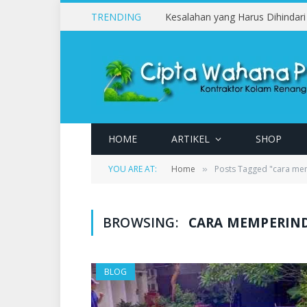
TRENDING
HOME
ARTIKEL
SHOP
YOU ARE AT:
Home
Posts Tagged "cara me
»
BROWSING:
CARA MEMPERIN
BLOG