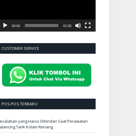
00:00
01:50
CUSTOMER SERVICE
POS-POS TERBARU
esalahan yang Harus Dihindari Saat Perawatan
alancing Tank Kolam Renang