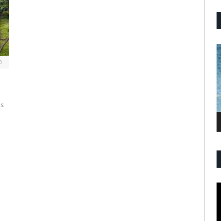
P
V
0
is
P
V