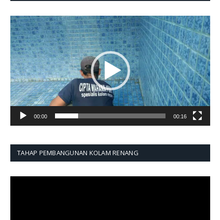
Pemutar
Video
00:00
00:16
TAHAP PEMBANGUNAN KOLAM RENANG
Pemutar
Video