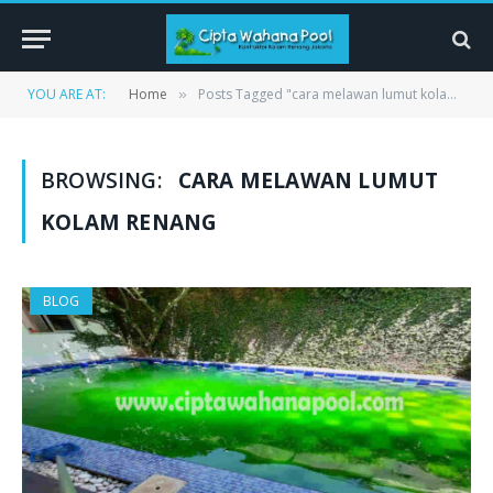
YOU ARE AT:
Home
Posts Tagged "cara melawan lumut kolam renang"
»
BROWSING:
CARA MELAWAN LUMUT
KOLAM RENANG
BLOG