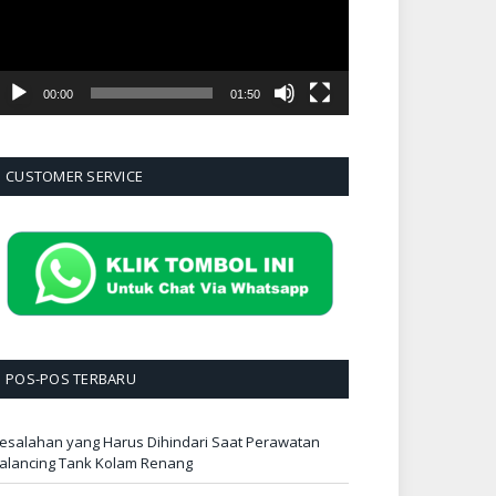
00:00
01:50
CUSTOMER SERVICE
POS-POS TERBARU
esalahan yang Harus Dihindari Saat Perawatan
alancing Tank Kolam Renang