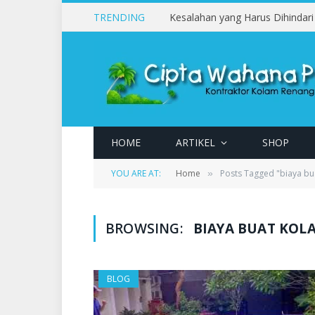
TRENDING
HOME
ARTIKEL
SHOP
YOU ARE AT:
Home
Posts Tagged "biaya b
»
BROWSING:
BIAYA BUAT KOL
BLOG