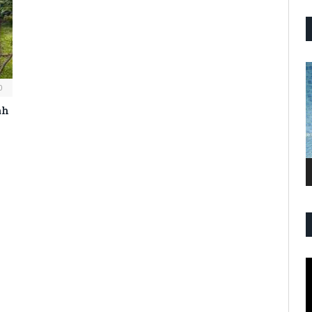
P
V
0
ah
P
V