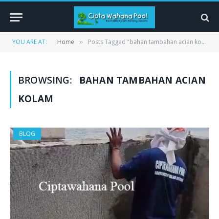
YOU ARE AT:
Home
Posts Tagged "bahan tambahan acian kolam"
»
BROWSING:
BAHAN TAMBAHAN ACIAN
KOLAM
BLOG