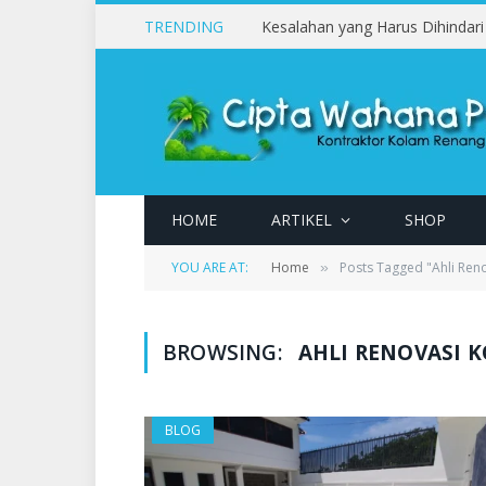
TRENDING
HOME
ARTIKEL
SHOP
YOU ARE AT:
Home
Posts Tagged "Ahli Ren
»
BROWSING:
AHLI RENOVASI 
BLOG