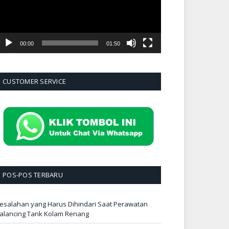
00:00
01:50
CUSTOMER SERVICE
POS-POS TERBARU
esalahan yang Harus Dihindari Saat Perawatan
alancing Tank Kolam Renang