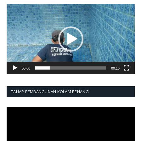
Pemutar
Video
00:00
00:16
TAHAP PEMBANGUNAN KOLAM RENANG
Pemutar
Video