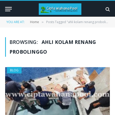
YOU ARE AT:
Home
Posts Tagged "ahli kolam renang probolinggo"
»
BROWSING:
AHLI KOLAM RENANG
PROBOLINGGO
BLOG