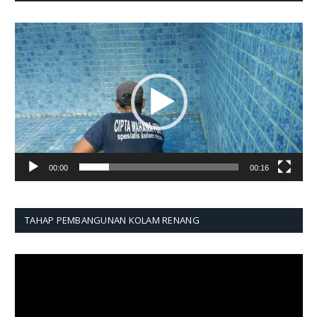
Pemutar
Video
00:00
00:16
TAHAP PEMBANGUNAN KOLAM RENANG
Pemutar
Video