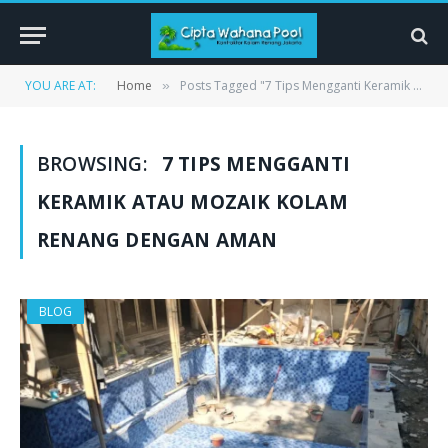
YOU ARE AT:
Home
Posts Tagged "7 Tips Mengganti Keramik atau Mozaik Kolam Renang dengan Aman"
»
BROWSING:
7 TIPS MENGGANTI
KERAMIK ATAU MOZAIK KOLAM
RENANG DENGAN AMAN
BLOG