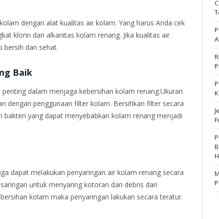
C
T
 kolam dengan alat kualitas air kolam. Yang harus Anda cek
P
t klorin dan alkanitas kolam renang. Jika kualitas air
A
 bersih dan sehat.
R
P
ng Baik
P
n penting dalam menjaga kebersihan kolam renang.Ukuran
K
n dengan penggunaan filter kolam. Bersihkan filter secara
J
an bakteri yang dapat menyebabkan kolam renang menjadi
F
P
B
H
uga dapat melakukan penyaringan air kolam renang secara
M
P
saringan untuk menyaring kotoran dan debris dari
ersihan kolam maka penyaringan lakukan secara teratur.