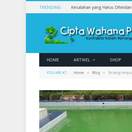
TRENDING
HOME
ARTIKEL
SHOP
YOU ARE AT:
Home
Blog
Strategi Ampu
»
»