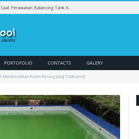
Kesalahan yang Harus Dihindari Saat Perawatan Balancing Tank Kolam Renang
PORTOFOLIO
CONTACTS
GALERY
h Membersihkan Kolam Renang yang Tidak Jernih