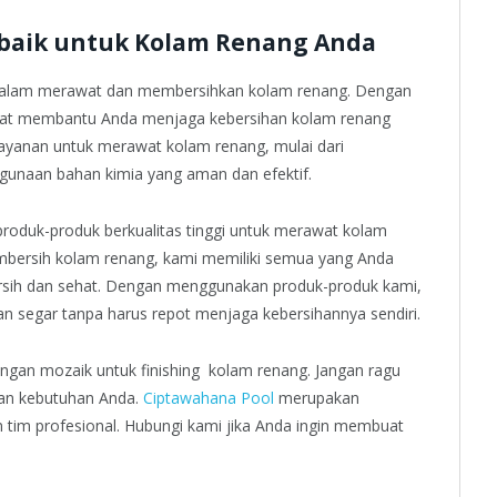
erbaik untuk Kolam Renang Anda
 dalam merawat dan membersihkan kolam renang. Dengan
dapat membantu Anda menjaga kebersihan kolam renang
ayanan untuk merawat kolam renang, mulai dari
ggunaan bahan kimia yang aman dan efektif.
produk-produk berkualitas tinggi untuk merawat kolam
embersih kolam renang, kami memiliki semua yang Anda
rsih dan sehat. Dengan menggunakan produk-produk kami,
an segar tanpa harus repot menjaga kebersihannya sendiri.
ngan mozaik untuk finishing kolam renang. Jangan ragu
kan kebutuhan Anda.
Ciptawahana Pool
merupakan
tim profesional. Hubungi kami jika Anda ingin membuat