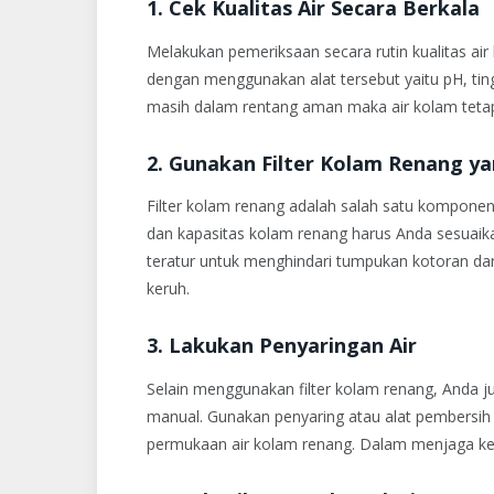
1. Cek Kualitas Air Secara Berkala
Melakukan pemeriksaan secara rutin kualitas air
dengan menggunakan alat tersebut yaitu pH, tingka
masih dalam rentang aman maka air kolam tetap
2. Gunakan Filter Kolam Renang ya
Filter kolam renang adalah salah satu kompone
dan kapasitas kolam renang harus Anda sesuaika
teratur untuk menghindari tumpukan kotoran d
keruh.
3. Lakukan Penyaringan Air
Selain menggunakan filter kolam renang, Anda j
manual. Gunakan penyaring atau alat pembersih 
permukaan air kolam renang. Dalam menjaga keb