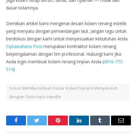
Jaga kolam tetap bersih, sehat, dan nyaman — mulai dari
dasar kolamnya.
Demikian artikel kami mengenai desain kolam renang estetik
yang menyatu dengan pemandangan laut. Jangan ragu untuk
berdiskusi dengan kami untuk menyesuaikan kebutuhan Anda.
Ciptawahana Pool
merupakan kontraktor kolam renang
berpengalaman dengan tim profesional. Hubungi kami jika
Anda ingin membuat kolam renang impian Anda (
0816-773-
514
)
Solusi Membersihkan Dasar Kolam Secara Menyeluruh
dengan Telescopic Handle
Facebook
Twitter
Pinterest
LinkedIn
Tumblr
Email