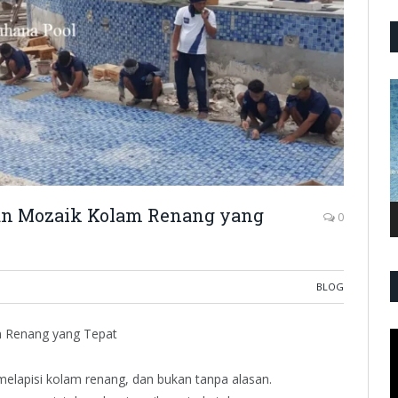
P
V
an Mozaik Kolam Renang yang
0
BLOG
m Renang yang Tepat
P
V
 melapisi kolam renang, dan bukan tanpa alasan.