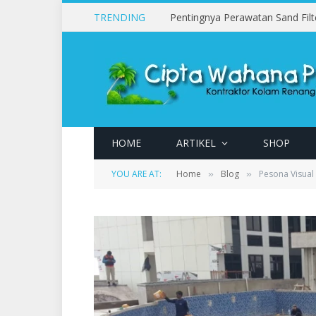
TRENDING
HOME
ARTIKEL
SHOP
YOU ARE AT:
Home
Blog
Pesona Visua
»
»