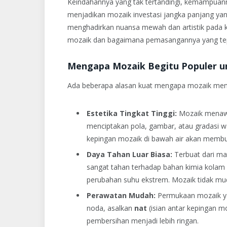
Keindahannya yang tak tertandingi, kemampuann
menjadikan mozaik investasi jangka panjang yan
menghadirkan nuansa mewah dan artistik pada k
mozaik dan bagaimana pemasangannya yang te
Mengapa Mozaik Begitu Populer u
Ada beberapa alasan kuat mengapa mozaik menj
Estetika Tingkat Tinggi:
Mozaik menawar
menciptakan pola, gambar, atau gradasi wa
kepingan mozaik di bawah air akan memb
Daya Tahan Luar Biasa:
Terbuat dari mat
sangat tahan terhadap bahan kimia kolam re
perubahan suhu ekstrem. Mozaik tidak mud
Perawatan Mudah:
Permukaan mozaik ya
noda, asalkan
nat
(isian antar kepingan m
pembersihan menjadi lebih ringan.