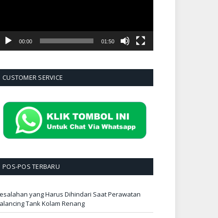
00:00
01:50
CUSTOMER SERVICE
POS-POS TERBARU
esalahan yang Harus Dihindari Saat Perawatan
alancing Tank Kolam Renang