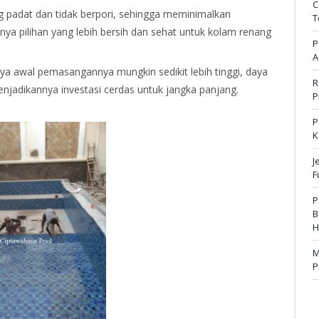
C
 padat dan tidak berpori, sehingga meminimalkan
T
ya pilihan yang lebih bersih dan sehat untuk kolam renang
P
A
a awal pemasangannya mungkin sedikit lebih tinggi, daya
R
jadikannya investasi cerdas untuk jangka panjang.
P
P
K
J
F
P
B
H
M
P