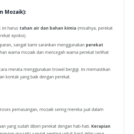
em Mozaik):
 ini harus
tahan air dan bahan kimia
(misalnya, perekat
rekat epoksi).
sparan, sangat kami sarankan menggunakan
perekat
nihan warna mozaik dan mencegah warna perekat terlihat
ecara merata menggunakan trowel bergigi. Ini memastikan
n kontak yang baik dengan perekat.
ses pemasangan, mozaik sering mereka jual dalam
n yang sudah diberi perekat dengan hati-hati.
Kerapian
epingan mozaik) sangat penting untuk hasil akhir yang