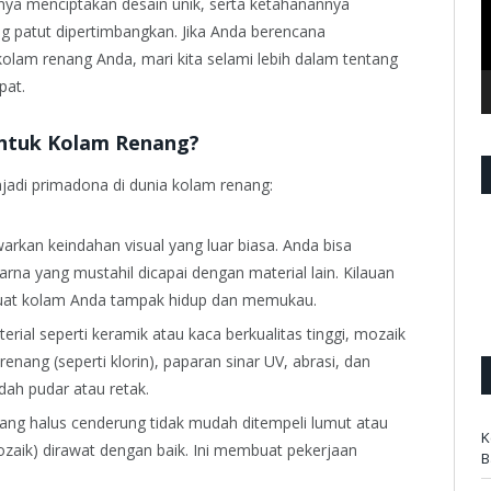
ya menciptakan desain unik, serta ketahanannya
g patut dipertimbangkan. Jika Anda berencana
olam renang Anda, mari kita selami lebih dalam tentang
pat.
ntuk Kolam Renang?
adi primadona di dunia kolam renang:
kan keindahan visual yang luar biasa. Anda bisa
rna yang mustahil dicapai dengan material lain. Kilauan
uat kolam Anda tampak hidup dan memukau.
erial seperti keramik atau kaca berkualitas tinggi, mozaik
nang (seperti klorin), paparan sinar UV, abrasi, dan
ah pudar atau retak.
ng halus cenderung tidak mudah ditempeli lumut atau
K
ozaik) dirawat dengan baik. Ini membuat pekerjaan
B