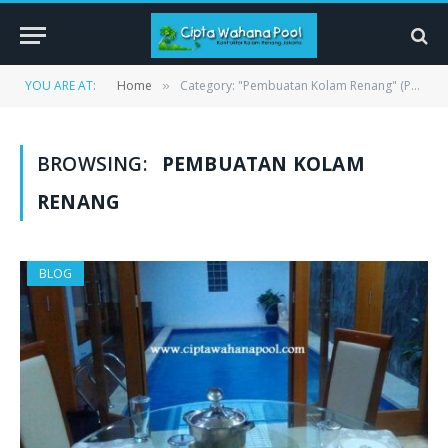
YOU ARE AT:
Home
Category: "Pembuatan Kolam Renang" (Page 11)
»
BROWSING:
PEMBUATAN KOLAM
RENANG
BLOG