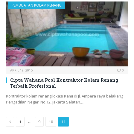
PEMBUATAN KOLAM RENANG
APRIL 19, 2015
0
Cipta Wahana Pool Kontraktor Kolam Renang
Terbaik Profesional
Kontraktor kolam renang lokasi Kami di Jl. Ampera raya belakang
Pengadilan Negeri No.12, Jakarta Selatan.…
Previous
…
1
9
10
11