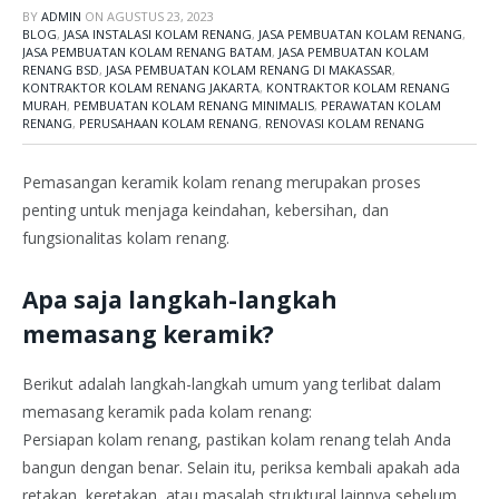
BY
ADMIN
ON
AGUSTUS 23, 2023
BLOG
,
JASA INSTALASI KOLAM RENANG
,
JASA PEMBUATAN KOLAM RENANG
,
JASA PEMBUATAN KOLAM RENANG BATAM
,
JASA PEMBUATAN KOLAM
RENANG BSD
,
JASA PEMBUATAN KOLAM RENANG DI MAKASSAR
,
KONTRAKTOR KOLAM RENANG JAKARTA
,
KONTRAKTOR KOLAM RENANG
MURAH
,
PEMBUATAN KOLAM RENANG MINIMALIS
,
PERAWATAN KOLAM
RENANG
,
PERUSAHAAN KOLAM RENANG
,
RENOVASI KOLAM RENANG
Pemasangan keramik kolam renang merupakan proses
penting untuk menjaga keindahan, kebersihan, dan
fungsionalitas kolam renang.
Apa saja langkah-langkah
memasang keramik?
Berikut adalah langkah-langkah umum yang terlibat dalam
memasang keramik pada kolam renang:
Persiapan kolam renang, pastikan kolam renang telah Anda
bangun dengan benar. Selain itu, periksa kembali apakah ada
retakan, keretakan, atau masalah struktural lainnya sebelum