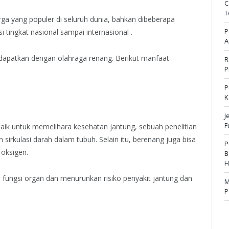
C
T
rga yang populer di seluruh dunia, bahkan dibeberapa
P
 tingkat nasional sampai internasional .
A
a dapatkan dengan olahraga renang. Berikut manfaat
R
P
P
K
J
F
ik untuk memelihara kesehatan jantung, sebuah penelitian
sirkulasi darah dalam tubuh. Selain itu, berenang juga bisa
P
oksigen.
B
H
a fungsi organ dan menurunkan risiko penyakit jantung dan
M
P