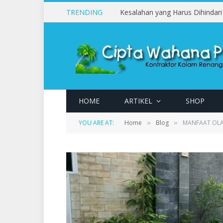
TRENDING
HOME
ARTIKEL
SHOP
YOU ARE AT:
Home
Blog
MANFAAT OLA
»
»