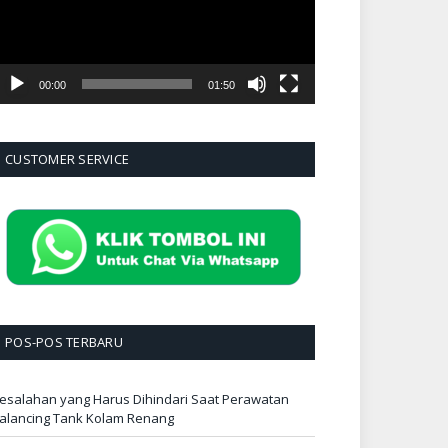
00:00
01:50
CUSTOMER SERVICE
POS-POS TERBARU
esalahan yang Harus Dihindari Saat Perawatan
alancing Tank Kolam Renang