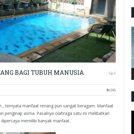
P
V
ANG BAGI TUBUH MANUSIA
0
BLOG
n , ternyata manfaat renang pun sangat beragam. Manfaat
un penginap asma. Pasalnya olahraga satu ini melibatkan
P
V
 dipercaya memiliki banyak manfaat.