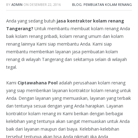
BY
ADMIN
ON
DESEMBER 22, 2016
BLOG
,
PEMBUATAN KOLAM RENANG
Anda yang sedang butuh
jasa kontraktor kolam renang
Tangerang?
Untuk membantu membuat kolam renang Anda
baik kolam renang pribadi, kolam renang umum dan kolam
renang lainnya Kami siap membantu Anda. Kami siap
membantu memberikan layanan jasa pembuatan kolam
renang di wilayah Tangerang dan sekitarnya selain di wilayah
tegal.
Kami
Ciptawahana Pool
adalah perusahaan kolam renang
yang siap memberikan layanan kontraktor kolam renang untuk
Anda. Dengan layanan yang memuaskan, layanan yang terbaik
dan tentunya sesuai dengan yang Anda harapkan. Layanan
kontraktor kolam renang ini Kami berikan dengan berbagai
kelebihan yang tentunya akan sangat memuaskan untuk Anda
baik dari layanan maupun dari biaya. Kelebihan-kelebihan
tersebut tentunya akan bisa Anda nikmati jika Anda