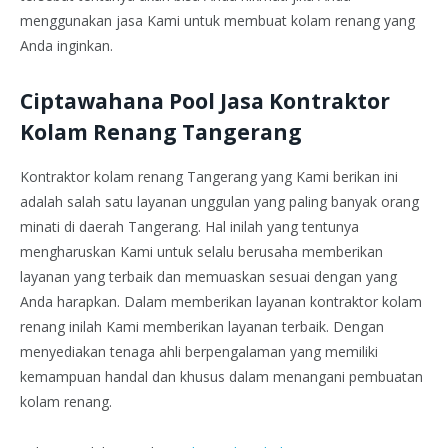
menggunakan jasa Kami untuk membuat kolam renang yang
Anda inginkan.
Ciptawahana Pool Jasa Kontraktor
Kolam Renang Tangerang
Kontraktor kolam renang Tangerang yang Kami berikan ini
adalah salah satu layanan unggulan yang paling banyak orang
minati di daerah Tangerang. Hal inilah yang tentunya
mengharuskan Kami untuk selalu berusaha memberikan
layanan yang terbaik dan memuaskan sesuai dengan yang
Anda harapkan. Dalam memberikan layanan kontraktor kolam
renang inilah Kami memberikan layanan terbaik. Dengan
menyediakan tenaga ahli berpengalaman yang memiliki
kemampuan handal dan khusus dalam menangani pembuatan
kolam renang.