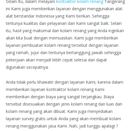
Selain itu, dalam melayani
kontraktor kolam renang
Tangerang
ini Kami juga memberikan layanan dengan menggunakan alat-
alat berstandar Indonesia yang Kami berikan. Sehingga
tentunya kualitas dan pelayanan dari Kami sangat baik. Selain
itu, hasil yang maksimal dan kolam renang yang Anda inginkan
akan kita buat dengan memuaskan. Kami juga memberikan
layanan pembuatan kolam renang tersebut dengan layanan
yang ramah, jujur dan tentunya bertanggung jawab sehingga
pekerjaan akan menjadi lebih cepat selesai dan dapat
digunakan secepatnya.
Anda tidak perlu khawatir dengan layanan Kami, karena dalam
memberikan layanan kontraktor kolam renang Kami
memberikan dengan biaya yang sangat terjangkau. Biaya
tersebut disesuaikan dengan jenis kolam renang dan luas dari
kolam renang yang akan dibuat. Kami juga menyediakan
layanan survey gratis untuk Anda yang akan membuat kolam
renang menggunakan jasa Kami. Nah, jadi tunggu apalagi ?