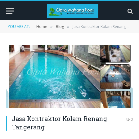
YOU ARE AT:
Home
Blog
Jasa Kontraktor Kolam Renang Tangerang
»
»
Jasa Kontraktor Kolam Renang
0
Tangerang