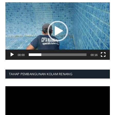
Pemutar
Video
00:00
00:16
TAHAP PEMBANGUNAN KOLAM RENANG
Pemutar
Video