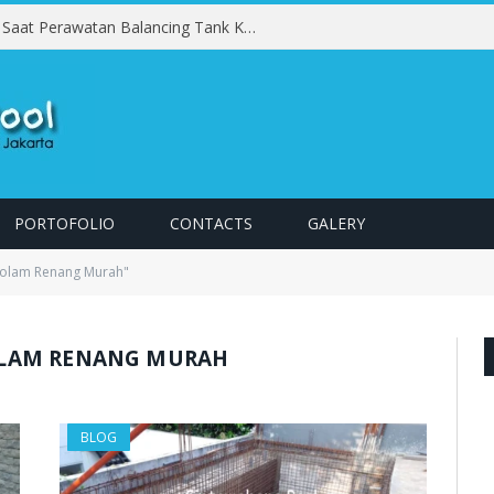
Kesalahan yang Harus Dihindari Saat Perawatan Balancing Tank Kolam Renang
PORTOFOLIO
CONTACTS
GALERY
 Kolam Renang Murah"
LAM RENANG MURAH
BLOG