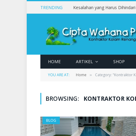
TRENDING
HOME
ARTIKEL
SHOP
YOU ARE AT:
Home
Category: "Kontraktor
»
BROWSING:
KONTRAKTOR KO
BLOG