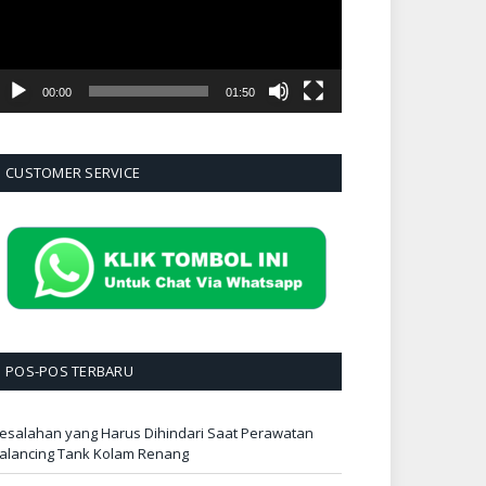
00:00
01:50
CUSTOMER SERVICE
POS-POS TERBARU
esalahan yang Harus Dihindari Saat Perawatan
alancing Tank Kolam Renang