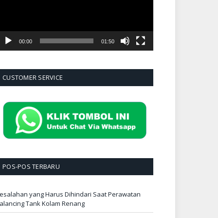
00:00
01:50
CUSTOMER SERVICE
POS-POS TERBARU
esalahan yang Harus Dihindari Saat Perawatan
alancing Tank Kolam Renang