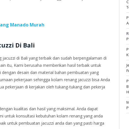
C
T
P
A
enang Manado Murah
R
P
zzi Di Bali
P
K
jacuzzi di Bali yang terbaik dan sudah berpengalaman di
ain itu, Kami berusaha memberikan hasil terbaik untuk
J
F
uzzi dengan desain dan material bahan pembuatan yang
urnaan pekerjaan sehingga kolam renang jacuzzi bisa Anda
P
B
a pekerjaan di kerjakan oleh tukang-tukang dan pekerja
H
M
P
engan kualitas dan hasil yang maksimal. Anda dapat
i untuk konsultasi kebutuhan kolam renang yang anda
rbaik untuk pembuatan jacuzzi anda dan yang pasti harga