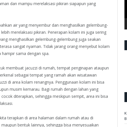
yaman dan mampu merelaksasi pikiran siapapun yang
ambahkan air yang menyembur dan menghasilkan gelembung-
bih merelaksasi pikiran. Penerapan kolam ini juga sering
r yang menghasilkan gelembung-gelembung juga seakan
a terasa sangat nyaman. Tidak jarang orang menyebut kolam
a hampir sama dengan spa.
ntuk membuat jacuzzi di rumah, tempat penginapan ataupun
li terkenal sebagai tempat yang ramah akan wisatawan
zi di area kolam renangnya. Penggunaan kolam ini bisa
aupun musim kemarau. Bagi rumah dengan lahan yang
t cocok diterapkan, sehingga meskipun sempit, area ini bisa
aksasi.
K
 kita terapkan di area halaman dalam rumah atau di
B
, maupun bentuk lainnya, sehingga bisa menyesuaikan