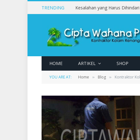
TRENDING
HOME
ARTIKEL
SHOP
YOU ARE AT:
Home
Blog
Kontraktor Kol
»
»