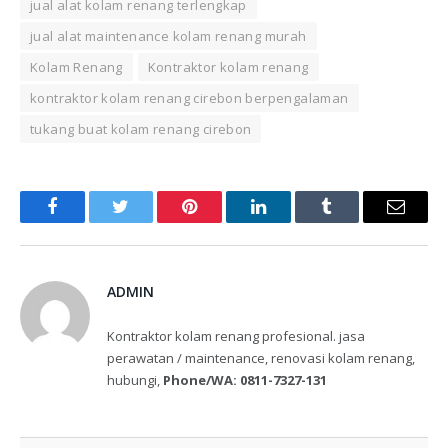
jual alat kolam renang terlengkap
jual alat maintenance kolam renang murah
Kolam Renang
Kontraktor kolam renang
kontraktor kolam renang cirebon berpengalaman
tukang buat kolam renang cirebon
Facebook
Twitter
Pinterest
LinkedIn
Tumblr
Email
ADMIN
Kontraktor kolam renang profesional. jasa
perawatan / maintenance, renovasi kolam renang,
hubungi,
Phone/WA: 0811-7327-131