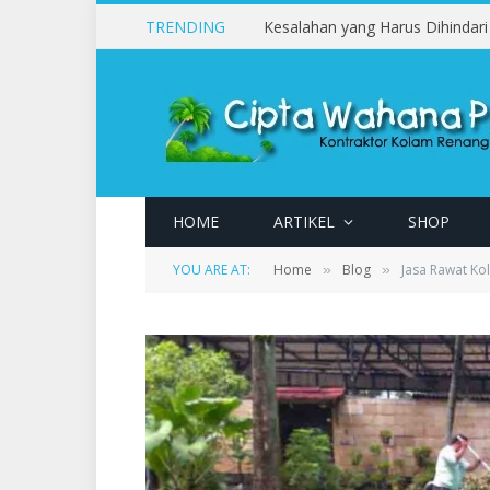
TRENDING
HOME
ARTIKEL
SHOP
YOU ARE AT:
Home
Blog
Jasa Rawat Ko
»
»