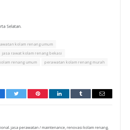
rta Selatan.
rawatan kolam renang umum
jasa rawat kolam renang bekasi
 kolam renang umum
perawatan kolam renang murah
cebook
Twitter
Pinterest
LinkedIn
Tumblr
Email
ional. jasa perawatan / maintenance, renovasi kolam renang,