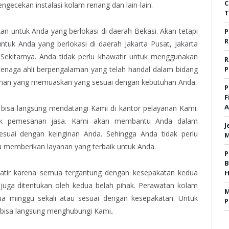
C
ngecekan instalasi kolam renang dan lain-lain.
T
n untuk Anda yang berlokasi di daerah Bekasi. Akan tetapi
P
R
tuk Anda yang berlokasi di daerah Jakarta Pusat, Jakarta
 Sekitarnya. Anda tidak perlu khawatir untuk menggunakan
R
tenaga ahli berpengalaman yang telah handal dalam bidang
P
yanan yang memuaskan yang sesuai dengan kebutuhan Anda.
P
F
A
isa langsung mendatangi Kami di kantor pelayanan Kami.
uk pemesanan jasa. Kami akan membantu Anda dalam
J
uai dengan keinginan Anda. Sehingga Anda tidak perlu
M
u memberikan layanan yang terbaik untuk Anda.
P
B
atir karena semua tergantung dengan kesepakatan kedua
H
n juga ditentukan oleh kedua belah pihak. Perawatan kolam
M
dua minggu sekali atau sesuai dengan kesepakatan. Untuk
P
a bisa langsung menghubungi Kami
.