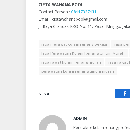
CIPTA WAHANA POOL
Contact Person :
08117327131
Email : ciptawahanapool@gmail.com
Jl. Raya Cilandak KKO No. 11, Pasar Minggu, Jaka
jasa merawat kolam renang bekasi
jasa pe
Jasa Perawatan Kolam Renang Umum Murah
jasa rawat kolam renang murah
jasa rawat
perawatan kolam renang umum murah
SHARE.
Fa
ADMIN
Kontraktor kolam renang profes