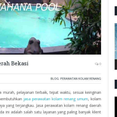
P
V
rah Bekasi
0
BLOG
,
PERAWATAN KOLAM RENANG
murah, pelayanan terbaik, tepat waktu, sesuai keinginan
 membutuhkan
jasa perawatan kolam renang umum
, kolam
P
V
aya yang terjangkau. Jasa perawatan kolam renang daerah
a ini adalah salah satu layanan yang paling banyak klient