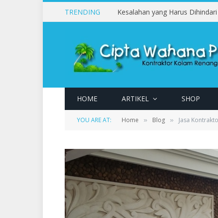
TRENDING
HOME
ARTIKEL
SHOP
YOU ARE AT:
Home
Blog
Jasa Kontrakt
»
»