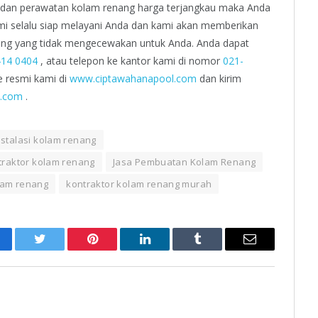
 dan perawatan kolam renang harga terjangkau maka Anda
i selalu siap melayani Anda dan kami akan memberikan
ang yang tidak mengecewakan untuk Anda. Anda dapat
414 0404
, atau telepon ke kantor kami di nomor
021-
 resmi kami di
www.ciptawahanapool.com
dan kirim
l.com
.
nstalasi kolam renang
traktor kolam renang
Jasa Pembuatan Kolam Renang
lam renang
kontraktor kolam renang murah
cebook
Twitter
Pinterest
LinkedIn
Tumblr
Email