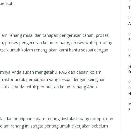
C
erikut :
T
P
A
R
am renang mulai dari tahapan pengerukan tanah, proses
P
m, proses pengecoran kolam renang, proses waterproofing
mozaik untuk kolam renang akan kami bantu sesuai dengan
P
K
J
F
lumnya Anda sudah mengetahui RAB dan desain kolam
ntraktor untuk pembuatan yang sesuai dengan keinginan
P
nsultasi Anda untuk pembuatan kolam renang Anda.
B
H
M
P
mulai dari pemipaan kolam renang, instalasi ruang pompa, dan
i kolam renang ini sangat penting untuk dikerjakan sebelum