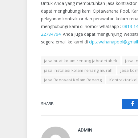
Untuk Anda yang membutuhkan jasa kontraktor
dapat menghubungi kami Ciptawahana Pool. Kam
pelayanan kontraktor dan perawatan kolam ren
menghubungi kami di nomor whatsapp :
0813 1
22784764.
Anda juga dapat mengunjungi website
segera email ke kami di
ciptawahanapool@gmai
jasa buat kolam renang jabodetabek
jasa i
jasa instalasi kolam renang murah
jasa kon
Jasa Renovasi Kolam Renang
Kontraktor ko
SHARE.
Fa
ADMIN