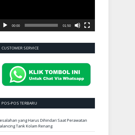
00:00
01:50
CUSTOMER SERVICE
POS-POS TERBARU
esalahan yang Harus Dihindari Saat Perawatan
alancing Tank Kolam Renang