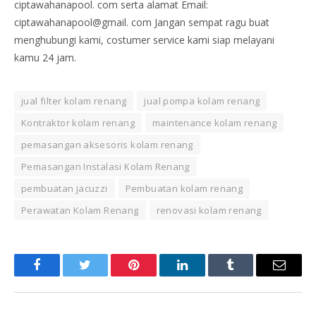
ciptawahanapool. com serta alamat Email:
ciptawahanapool@gmail. com Jangan sempat ragu buat
menghubungi kami, costumer service kami siap melayani
kamu 24 jam.
jual filter kolam renang
jual pompa kolam renang
Kontraktor kolam renang
maintenance kolam renang
pemasangan aksesoris kolam renang
Pemasangan Instalasi Kolam Renang
pembuatan jacuzzi
Pembuatan kolam renang
Perawatan Kolam Renang
renovasi kolam renang
Facebook
Twitter
Pinterest
LinkedIn
Tumblr
Email