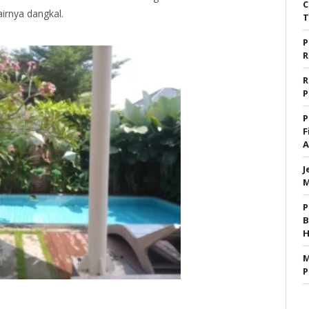
C
airnya dangkal.
T
P
R
R
P
P
F
A
J
M
P
B
H
M
P