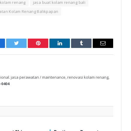
 kolam renang
jasa buat kolam renang bali
atan Kolam Renang Balikpapan
cebook
Twitter
Pinterest
LinkedIn
Tumblr
Email
ional. jasa perawatan / maintenance, renovasi kolam renang,
-0404