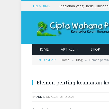
TRENDING
HOME
ARTIKEL
SHOP
YOU ARE AT:
Home
Blog
Elemen penti
»
»
Elemen penting keamanan ko
BY
ADMIN
ON
AGUSTUS 12, 2023