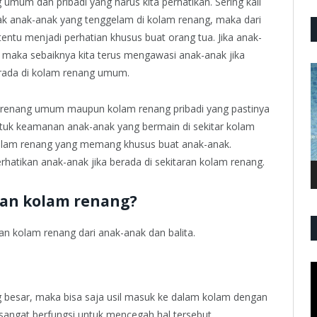
um dan pribadi yang harus kita perhatikan. Sering kali
k anak-anak yang tenggelam di kolam renang, maka dari
 tentu menjadi perhatian khusus buat orang tua. Jika anak-
 maka sebaiknya kita terus mengawasi anak-anak jika
P
berada di kolam renang umum.
V
am renang umum maupun kolam renang pribadi yang pastinya
tuk keamanan anak-anak yang bermain di sekitar kolam
 kolam renang yang memang khusus buat anak-anak.
hatikan anak-anak jika berada di sekitaran kolam renang.
an kolam renang?
kolam renang dari anak-anak dan balita.
P
V
 besar, maka bisa saja usil masuk ke dalam kolam dengan
 sangat berfungsi untuk mencegah hal tersebut.