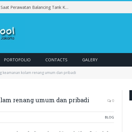
Kesalahan yang Harus Dihindari Saat Perawatan Balancing Tank Kolam Renang
PORTOFOLIO
CONTACTS
GALERY
ng keamanan kolam renang umum dan pribadi
lam renang umum dan pribadi
0
BLOG