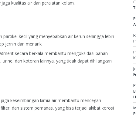
C
aga kualitas air dan peralatan kolam.
T
P
A
R
n partikel kecil yang menyebabkan air keruh sehingga lebih
P
ap jernih dan menarik.
P
atment secara berkala membantu mengoksidasi bahan
K
, urine, dan kotoran lainnya, yang tidak dapat dihilangkan
J
F
P
B
H
jaga keseimbangan kimia air membantu mencegah
ilter, dan sistem pemanas, yang bisa terjadi akibat korosi
M
P