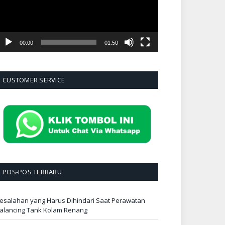
00:00
01:50
CUSTOMER SERVICE
POS-POS TERBARU
esalahan yang Harus Dihindari Saat Perawatan
alancing Tank Kolam Renang