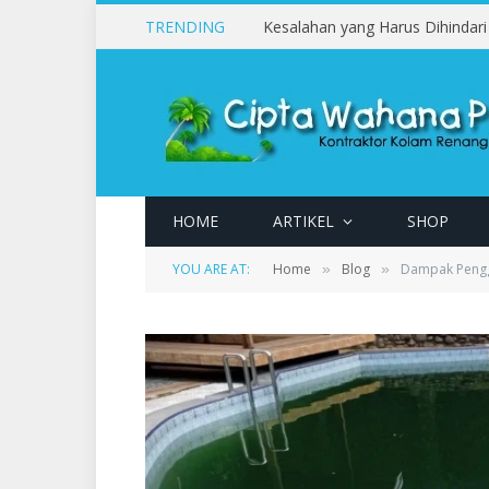
TRENDING
HOME
ARTIKEL
SHOP
YOU ARE AT:
Home
Blog
Dampak Pengg
»
»