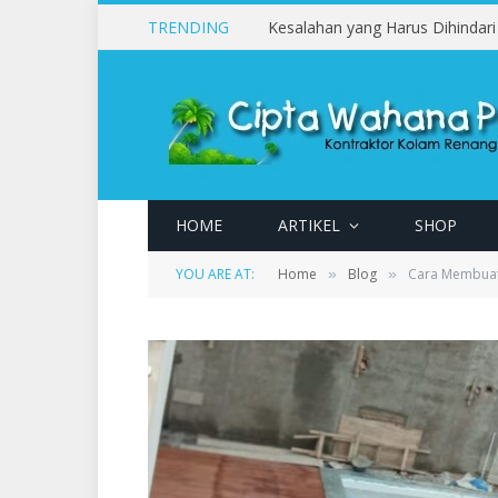
TRENDING
HOME
ARTIKEL
SHOP
YOU ARE AT:
Home
Blog
Cara Membuat
»
»