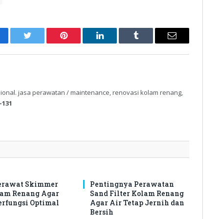
cebook
Twitter
Pinterest
LinkedIn
Tumblr
Email
ional. jasa perawatan / maintenance, renovasi kolam renang,
-131
erawat Skimmer
Pentingnya Perawatan
lam Renang Agar
Sand Filter Kolam Renang
erfungsi Optimal
Agar Air Tetap Jernih dan
Bersih