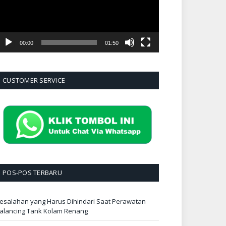
00:00
01:50
CUSTOMER SERVICE
POS-POS TERBARU
esalahan yang Harus Dihindari Saat Perawatan
alancing Tank Kolam Renang