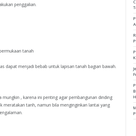
C
lakukan penggalian.
T
P
A
R
P
h permukaan tanah
P
K
as dapat menjadi bebab untuk lapisan tanah bagian bawah.
J
F
P
B
H
a mungkin , karena ini penting agar pembangunan dinding
uk meratakan tanh, namun bila menginginkan lantai yang
M
pengalaman.
P