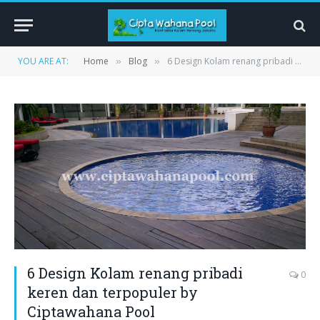
YOU ARE AT:
Home
Blog
6 Design Kolam renang pribadi keren dan terpopuler by Ciptawahana Pool
»
»
6 Design Kolam renang pribadi
0
keren dan terpopuler by
Ciptawahana Pool