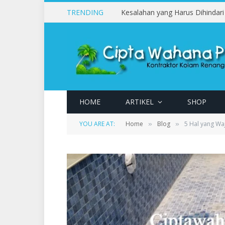
TRENDING
HOME
ARTIKEL
SHOP
YOU ARE AT:
Home
Blog
5 Hal yang Wa
»
»