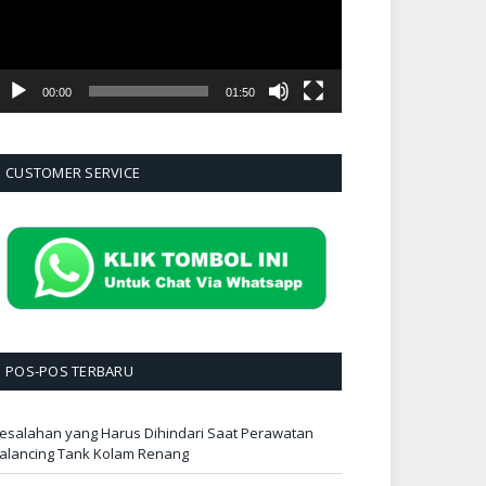
00:00
01:50
CUSTOMER SERVICE
POS-POS TERBARU
esalahan yang Harus Dihindari Saat Perawatan
alancing Tank Kolam Renang