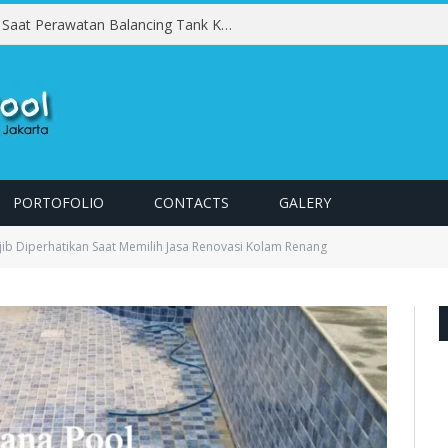
Kesalahan yang Harus Dihindari Saat Perawatan Balancing Tank Kolam Renang
PORTOFOLIO
CONTACTS
GALERY
jib Diperhatikan Saat Memilih Jasa Renovasi Kolam Renang