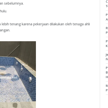
C
aan sebelumnya.
T
hulu.
P
A
ebih tenang karena pekerjaan dilakukan oleh tenaga ahli
R
pangan.
P
P
K
J
F
P
B
H
M
P