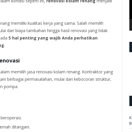
Dalam kondisi seperti ini,
renovasi kolam renang
menjadi
nang memiliki kualitas kerja yang sama. Salah memilih
ai dari biaya tambahan hingga hasil renovasi yang tidak
, ada
5 hal penting yang wajib Anda perhatikan
ng
.
Renovasi
alam memilih jasa renovasi kolam renang. Kontraktor yang
 berbagai permasalahan, mulai dari kebocoran struktur,
tem pompa.
 beroperasi.
K
B
ernah ditangani.